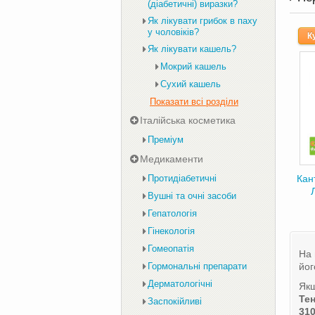
(діабетичні) виразки?
Як лікувати грибок в паху
у чоловіків?
К
Як лікувати кашель?
Мокрий кашель
Сухий кашель
Показати всі розділи
Італійська косметика
Преміум
Медикаменти
Протидіабетичні
Кан
Вушні та очні засоби
Гепатологія
Гінекологія
Гомеопатія
На 
Гормональні препарати
йог
Дерматологічні
Якщ
Тен
Заспокійливі
310