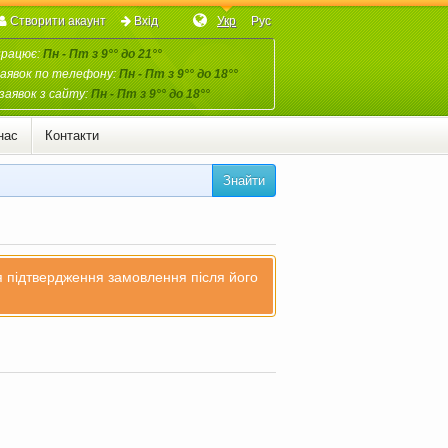
Створити акаунт
Вхід
Укр
Рус
працює:
Пн - Пт з 9°° до 21°°
аявок по телефону:
Пн - Пт з 9°° до 18°°
заявок з сайту:
Пн - Пт з 9°° до 18°°
нас
Контакти
Знайти
ля підтвердження замовлення після його