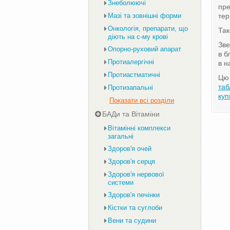
Знеболюючі
пр
Мазі та зовнішні форми
тер
Онкологія, препарати, що
Та
діють на с-му крові
Зве
Опорно-руховий апарат
в б
Протиалергічні
в н
Протиастматичні
Цю 
та
Протизапальні
куп
Показати всі розділи
БАДи та Вітаміни
Вітамінні комплекси
загальні
Здоров'я очей
Здоров'я серця
Здоров'я нервової
системи
Здоров'я печінки
Кістки та суглоби
Вени та судини