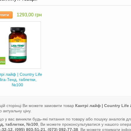
1293,00 грн
упити
трі лайф | Country Life
Ліга-Тенд, таблетки,
№100
цій сторінці Ви можете замовити товар
Кантрі лайф | Country Life
о актуальну ціну.
о у вас виникли будь-які питання по товару або пошуку аналогів д
д, таблетки, №100
, Ви можете проконсультуватися у нашого опе
-32-12, (095) 803-51-21, (073) 092-77-38
. Ви можете отримати інфо