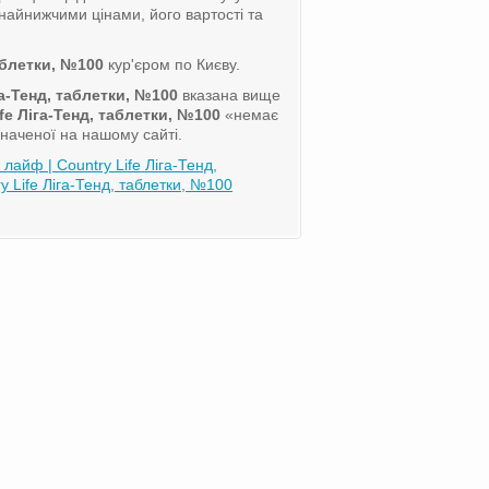
найнижчими цінами, його вартості та
таблетки, №100
кур'єром по Києву.
га-Тенд, таблетки, №100
вказана вище
ife Ліга-Тенд, таблетки, №100
«немає
значеної на нашому сайті.
 лайф | Country Life Ліга-Тенд,
 Life Ліга-Тенд, таблетки, №100