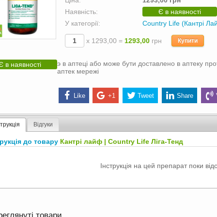
Ціна:
1293,00 грн
Наявність:
Є в наявності
У категорії:
Country Life (Кантрі Ла
х 1293,00 =
1293,00
грн
Купити
э в аптеці або може бути доставлено в аптеку про
Є в наявності
аптек мережі
Like
+1
Tweet
Share
струкція
Відгуки
трукція до товару
Кантрі лайф | Country Life Ліга-Тенд
Інструкція на цей препарат поки відс
реглянуті товари