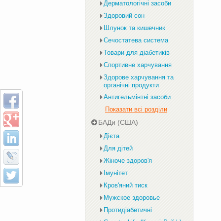
Дерматологічні засоби
Здоровий сон
Шлунок та кишечник
Сечостатева система
Товари для діабетиків
Спортивне харчування
Здорове харчування та
органічні продукти
Антигельмінтні засоби
Показати всі розділи
БАДи (США)
Дієта
Для дітей
Жіноче здоров'я
Імунітет
Кров'яний тиск
Мужское здоровье
Протидіабетичні