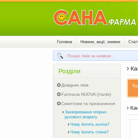
Головна
Новини, акції, знижки
Статт
Кан
Розділи
Довідник ліків
Бу
Farmacia NUOVA (Італія)
Симптоми та призначення
Кан
Захворювання опорно-
рухового апарату
Чому болять коліна?
Чому болить спина?