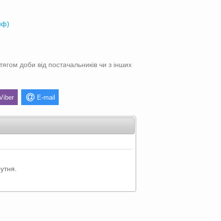
йф)
тягом доби від постачальників чи з інших
Viber
E-mail
утня.