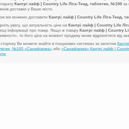
епарату
Кантрі лайф | Country Life Ліга-Тенд, таблетки, №100
за 
мінів доставки у Ваше місто.
кож ми можемо доставити
Кантрі лайф | Country Life Ліга-Тенд, 
рніть увагу, що актуальність ціни на
Кантрі лайф | Country Life Лі
лоці інформації про товар. Якщо ж товару
Кантрі лайф | Country L
аявності», то його ціна на момент продажу може відрізнятися від за
сторінку Ви можете знайти в пошукових системах за запитом
Кантрі
блетки, №100 «Санафарма»
або
«Санафарма» Кантрі лайф | Country
ити
.