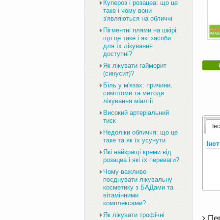
Купероз і розацеа: що це
таке і чому вони
з'являються на обличчі
Пігментні плями на шкірі:
що це таке і які засоби
для їх лікування
доступні?
Як лікувати гайморит
(синусит)?
Біль у м'язах: причини,
симптоми та методи
лікування міалгії
Високий артеріальний
тиск
Ін
Недоліки обличчя: що це
таке та як їх усунути
Інс
Які найкращі креми від
розацеа і які їх переваги?
Чому важливо
поєднувати лікувальну
косметику з БАДами та
вітамінними
комплексами?
Як лікувати трофічні
Пе