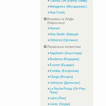
Country Life (Кантрі Лайф)
Metagenics (Метадженікс)
Now Foods
Вітаміни та БАДи
(Євросоюз)
Named
New Nordic (Швеція)
Orthomol (Ортомол)
Лікувальна косметика
Algotherm (Альготерм)
Bioderma (Біодерма)
Eucerin (Еуцерін)
Exfoliac (Ексфоліак)
Filorga (Філорга)
Johnsons (Джонсонс)
La Roche-Posay (Ля Рош-
Позе)
Laino (Ліно)
Lierac (Лієрак)