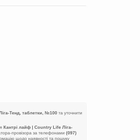
 Ліга-Тенд, таблетки, №100
та уточнити
ля
Кантрі лайф | Country Life Ліга-
ратора-провізора за телефонами
(097)
рмацію щодо наявності та пошуку