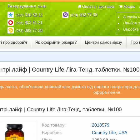
Резервування ліків:
Оплата і доставка
Кошик
310-32-12
092-77-38
(097)
(073)
Аптека 
803-51-21
(095)
Прийом з
Обробка 
092-77-38
(073)
і про здоров'я
Як оформити резерв?
Центри самовивозу
Про 
трі лайф | Country Life Ліга-Тенд, таблетки, №100
дь ласка, обов'язково дочекайтеся дзвінка від нашого оператора д
оформлення.
трі лайф | Country Life Ліга-Тенд, таблетки, №100
Код товару:
2018579
Виробник:
Country Life, USA