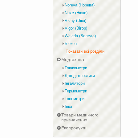
Noreva (Норева)
Nuxe (Нюкс)
Vichy (Віші)
Vigor (Вігор)
Weleda (Веледа)
Біокон
Показати всі розділи
Медтехніка
Глюкометри
Для діагностики
Інгалятори
Термометри
Тонометри
Інші
Товари медичного
призначення
Екопродукти