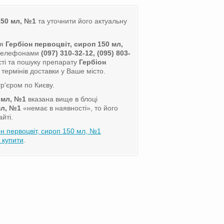
150 мл, №1
та уточнити його актуальну
ля
Гербіон первоцвіт, сироп 150 мл,
а телефонами
(097) 310-32-12, (095) 803-
ті та пошуку препарату
Гербіон
термінів доставки у Ваше місто.
р'єром по Києву.
 мл, №1
вказана вище в блоці
мл, №1
«немає в наявності», то його
йті.
он первоцвіт, сироп 150 мл, №1
 купити
.