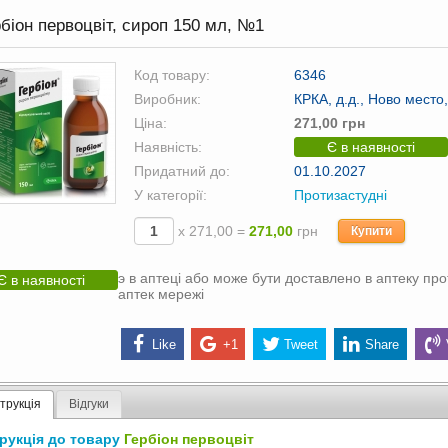
біон первоцвіт, сироп 150 мл, №1
Код товару:
6346
Виробник:
КРКА, д.д., Ново место
Ціна:
271,00 грн
Наявність:
Є в наявності
Придатний до:
01.10.2027
У категорії:
Протизастудні
х 271,00 =
271,00
грн
Купити
э в аптеці або може бути доставлено в аптеку про
Є в наявності
аптек мережі
Like
+1
Tweet
Share
струкція
Відгуки
трукція до товару
Гербіон первоцвіт