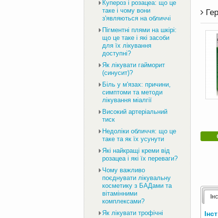
Купероз і розацеа: що це
таке і чому вони
Гер
з'являються на обличчі
Пігментні плями на шкірі:
що це таке і які засоби
для їх лікування
доступні?
Як лікувати гайморит
(синусит)?
Біль у м'язах: причини,
симптоми та методи
лікування міалгії
Високий артеріальний
тиск
Недоліки обличчя: що це
таке та як їх усунути
Які найкращі креми від
розацеа і які їх переваги?
Чому важливо
поєднувати лікувальну
косметику з БАДами та
вітамінними
Ін
комплексами?
Як лікувати трофічні
Інс