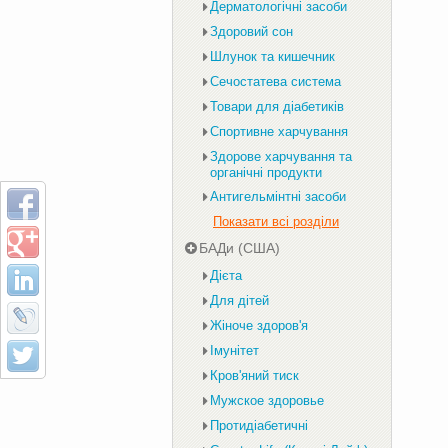
Дерматологічні засоби
Здоровий сон
Шлунок та кишечник
Сечостатева система
Товари для діабетиків
Спортивне харчування
Здорове харчування та
органічні продукти
Антигельмінтні засоби
Показати всі розділи
БАДи (США)
Дієта
Для дітей
Жіноче здоров'я
Імунітет
Кров'яний тиск
Мужское здоровье
Протидіабетичні