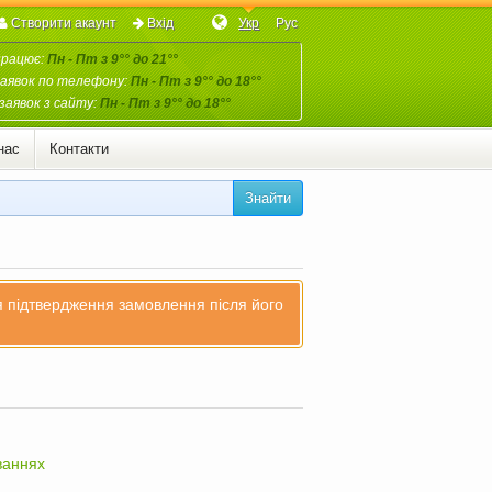
Створити акаунт
Вхід
Укр
Рус
працює:
Пн - Пт з 9°° до 21°°
аявок по телефону:
Пн - Пт з 9°° до 18°°
заявок з сайту:
Пн - Пт з 9°° до 18°°
нас
Контакти
Знайти
ля підтвердження замовлення після його
ваннях