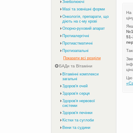
Знеболюючі
Мазі та зовнішні форми
На 
Онкологія, препарати, що
цін
діють на с-му крові
Якщ
Опорно-руховий апарат
№
Протиалергічні
51-
пер
Протиастматичні
Та
Протизапальні
Показати всі розділи
Зве
інф
БАДи та Вітаміни
цін
Вітамінні комплекси
Цю 
загальні
«С
Здоров'я очей
Здоров'я серця
Здоров'я нервової
системи
Здоров'я печінки
Кістки та суглоби
Вени та судини