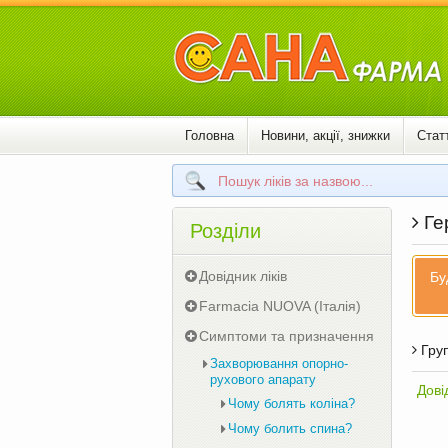
Головна
Новини, акції, знижки
Статт
Гер
Розділи
Довідник ліків
Бу
Farmacia NUOVA (Італія)
Симптоми та призначення
Груп
Захворювання опорно-
рухового апарату
Дові
Чому болять коліна?
Чому болить спина?