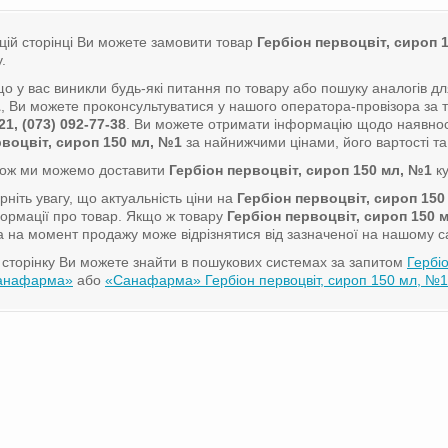
цій сторінці Ви можете замовити товар
Гербіон первоцвіт, сироп 
у.
о у вас виникли будь-які питання по товару або пошуку аналогів д
1
, Ви можете проконсультуватися у нашого оператора-провізора з
21, (073) 092-77-38
. Ви можете отримати інформацію щодо наявнос
воцвіт, сироп 150 мл, №1
за найнижчими цінами, його вартості та 
кож ми можемо доставити
Гербіон первоцвіт, сироп 150 мл, №1
ку
рніть увагу, що актуальність ціни на
Гербіон первоцвіт, сироп 150
ормації про товар. Якщо ж товару
Гербіон первоцвіт, сироп 150 
а на момент продажу може відрізнятися від зазначеної на нашому са
сторінку Ви можете знайти в пошукових системах за запитом
Гербі
анафарма»
або
«Санафарма» Гербіон первоцвіт, сироп 150 мл, №1