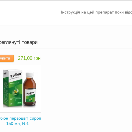
Інструкція на цей препарат поки відс
реглянуті товари
271,00 грн
упити
біон первоцвіт, сироп
150 мл, №1