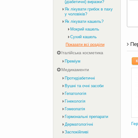
(діабетичні) виразки?
Як лікувати грибок в паху
у чоловіків?
Як лікувати кашель?
Мокрий кашель
Сухий кашель
Пе
Показати всі розділи
Італійська косметика
Преміум
К
Медикаменти
Протидіабетичні
Вушні та очні засоби
Гепатологія
Гінекологія
Гомеопатія
Гормональні препарати
Гер
Дерматологічні
Заспокійливі