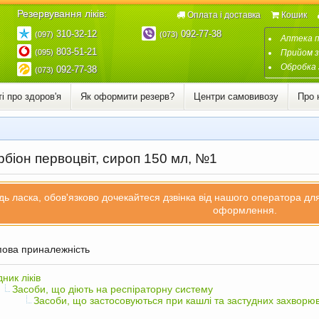
Резервування ліків:
Оплата і доставка
Кошик
310-32-12
092-77-38
(097)
(073)
Аптека 
803-51-21
(095)
Прийом з
Обробка 
092-77-38
(073)
і про здоров'я
Як оформити резерв?
Центри самовивозу
Про 
біон первоцвіт, сироп 150 мл, №1
дь ласка, обов'язково дочекайтеся дзвінка від нашого оператора д
оформлення.
ова приналежність
дник ліків
Засоби, що діють на респіраторну систему
Засоби, що застосовуються при кашлі та застудних захворю