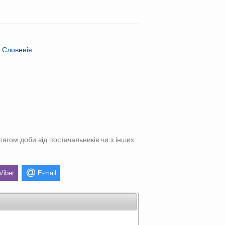
, Словенія
тягом доби від постачальників чи з інших
Viber
E-mail