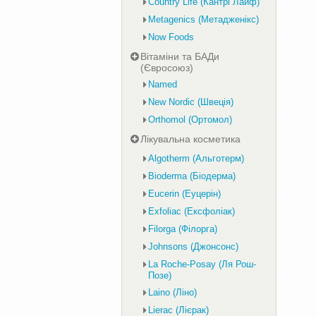
Country Life (Кантрі Лайф)
Metagenics (Метадженікс)
Now Foods
Вітаміни та БАДи
(Євросоюз)
Named
New Nordic (Швеція)
Orthomol (Ортомол)
Лікувальна косметика
Algotherm (Альготерм)
Bioderma (Біодерма)
Eucerin (Еуцерін)
Exfoliac (Ексфоліак)
Filorga (Філорга)
Johnsons (Джонсонс)
La Roche-Posay (Ля Рош-
Позе)
Laino (Ліно)
Lierac (Лієрак)