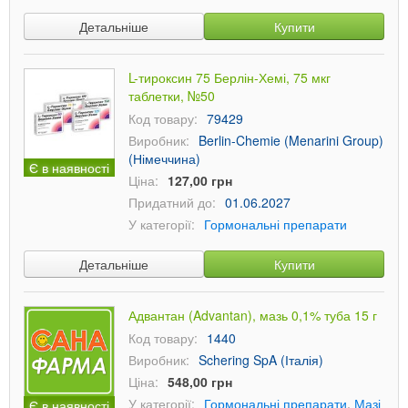
Детальніше
Купити
L-тироксин 75 Берлін-Хемі, 75 мкг
таблетки, №50
Код товару:
79429
Виробник:
Berlin-Chemie (Menarini Group)
(Німеччина)
Є в наявності
Ціна:
127,00 грн
Придатний до:
01.06.2027
У категорії:
Гормональні препарати
Детальніше
Купити
Адвантан (Advantan), мазь 0,1% туба 15 г
Код товару:
1440
Виробник:
Schering SpA (Італія)
Ціна:
548,00 грн
У категорії:
Гормональні препарати
,
Мазі
Є в наявності