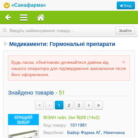
«Санафарма»
Вхід
Медикаменти: Гормональні препарати
Будь ласка, обов'язково дочекайтеся дзвінка від
нашого оператора для підтвердження замовлення після
його оформлення.
Знайдено товарів -
51
1
2
3
КРАЩИЙ
ВІЗАН табл. 2мг №28 (14х2)
ВИБІР
Код товару:
1011981
Виробник:
Байєр Фарма АГ, Німеччина