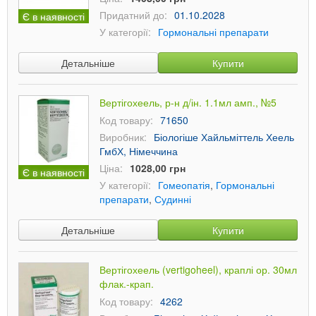
Придатний до:
01.10.2028
Є в наявності
У категорії:
Гормональні препарати
Детальніше
Купити
Вертігохеель, р-н д/ін. 1.1мл амп., №5
Код товару:
71650
Виробник:
Біологіше Хайльміттель Хеель
ГмбХ, Німеччина
Ціна:
1028,00 грн
Є в наявності
У категорії:
Гомеопатія
,
Гормональні
препарати
,
Судинні
Детальніше
Купити
Вертігохеель (vertigoheel), краплі ор. 30мл
флак.-крап.
Код товару:
4262