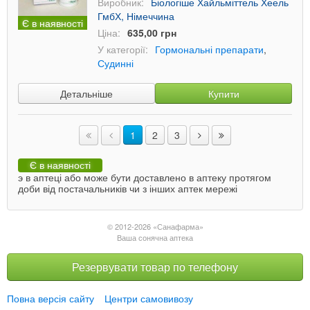
Виробник:
Біологіше Хайльміттель Хеель
ГмбХ, Німеччина
Є в наявності
Ціна:
635,00 грн
У категорії:
Гормональні препарати
,
Судинні
Детальніше
Купити
1
2
3
Є в наявності
э в аптеці або може бути доставлено в аптеку протягом
доби від постачальників чи з інших аптек мережі
© 2012-2026 «Санафарма»
Ваша сонячна аптека
Резервувати товар по телефону
Повна версія сайту
Центри самовивозу