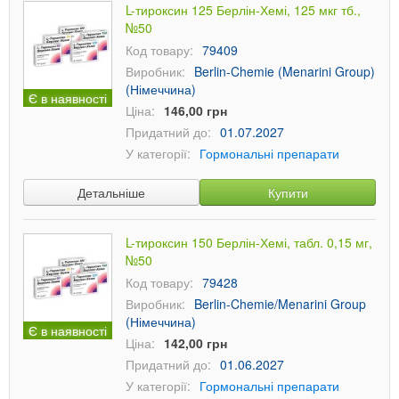
L-тироксин 125 Берлін-Хемі, 125 мкг тб.,
№50
Код товару:
79409
Виробник:
Berlin-Chemie (Menarini Group)
(Німеччина)
Є в наявності
Ціна:
146,00 грн
Придатний до:
01.07.2027
У категорії:
Гормональні препарати
Детальніше
Купити
L-тироксин 150 Берлін-Хемі, табл. 0,15 мг,
№50
Код товару:
79428
Виробник:
Berlin-Chemie/Menarini Group
(Німеччина)
Є в наявності
Ціна:
142,00 грн
Придатний до:
01.06.2027
У категорії:
Гормональні препарати