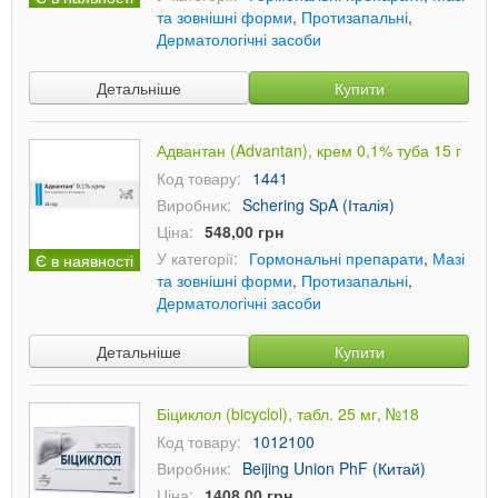
та зовнішні форми
,
Протизапальні
,
Дерматологічні засоби
Детальніше
Купити
Адвантан (Advantan), крем 0,1% туба 15 г
Код товару:
1441
Виробник:
Schering SpA (Італія)
Ціна:
548,00 грн
У категорії:
Гормональні препарати
,
Мазі
Є в наявності
та зовнішні форми
,
Протизапальні
,
Дерматологічні засоби
Детальніше
Купити
Біциклол (bicyclol), табл. 25 мг, №18
Код товару:
1012100
Виробник:
Beijing Union PhF (Китай)
Ціна:
1408,00 грн