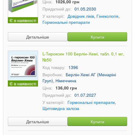
Ціна:
1026,00 грн
Придатний до:
01.05.2030
У категорії:
Довідник ліків
,
Гінекологія
,
Є в наявності
Гормональні препарати
Детальніше
Купити
L-Тироксин 100 Берлін-Хемі, табл. 0,1 мг,
№50
Код товару:
1396
Виробник:
Берлін-Хемі АГ (Менаріні
Груп), Німеччина
Є в наявності
Ціна:
136,00 грн
Придатний до:
01.07.2027
У категорії:
Гормональні препарати
,
Щитовидна залоза
Детальніше
Купити