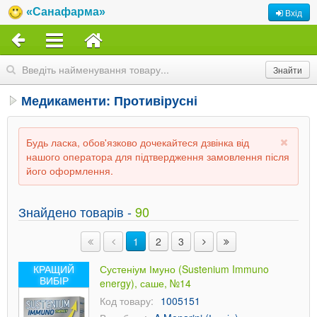
«Санафарма»
Вхід
Медикаменти: Противірусні
Будь ласка, обов'язково дочекайтеся дзвінка від
нашого оператора для підтвердження замовлення після
його оформлення.
Знайдено товарів -
90
1
2
3
КРАЩИЙ
Сустеніум Імуно (Sustenium Immuno
ВИБІР
energy), саше, №14
Код товару:
1005151