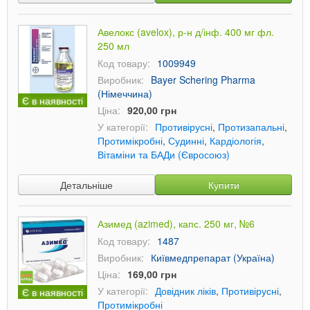
Авелокс (avelox), р-н д/інф. 400 мг фл.
250 мл
Код товару:
1009949
Виробник:
Bayer Schering Pharma
(Німеччина)
Є в наявності
Ціна:
920,00 грн
У категорії:
Противірусні
,
Протизапальні
,
Протимікробні
,
Судинні
,
Кардіологія
,
Вітаміни та БАДи (Євросоюз)
Детальніше
Купити
Азимед (azimed), капс. 250 мг, №6
Код товару:
1487
Виробник:
Київмедпрепарат (Україна)
Ціна:
169,00 грн
У категорії:
Довідник ліків
,
Противірусні
,
Є в наявності
Протимікробні