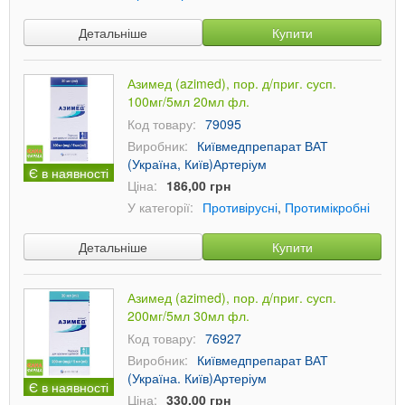
Детальніше
Купити
Азимед (azimed), пор. д/приг. сусп.
100мг/5мл 20мл фл.
Код товару:
79095
Виробник:
Київмедпрепарат ВАТ
(Україна, Київ)Артеріум
Є в наявності
Ціна:
186,00 грн
У категорії:
Противірусні
,
Протимікробні
Детальніше
Купити
Азимед (azimed), пор. д/приг. сусп.
200мг/5мл 30мл фл.
Код товару:
76927
Виробник:
Київмедпрепарат ВАТ
(Україна. Київ)Артеріум
Є в наявності
Ціна:
330,00 грн