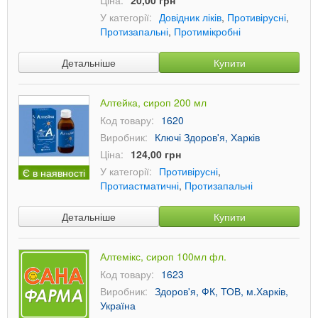
Ціна:
20,00 грн
У категорії:
Довідник ліків
,
Противірусні
,
Протизапальні
,
Протимікробні
Детальніше
Купити
Алтейка, сироп 200 мл
Код товару:
1620
Виробник:
Ключі Здоров'я, Харків
Ціна:
124,00 грн
У категорії:
Противірусні
,
Є в наявності
Протиастматичні
,
Протизапальні
Детальніше
Купити
Алтемікс, сироп 100мл фл.
Код товару:
1623
Виробник:
Здоров'я, ФК, ТОВ, м.Харків,
Україна