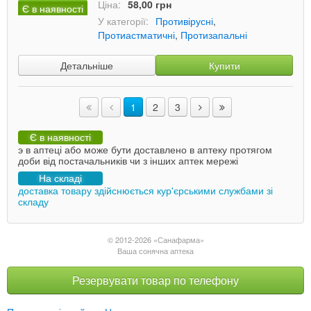
Ціна:
58,00 грн
Є в наявності
У категорії:
Противірусні
,
Протиастматичні
,
Протизапальні
Детальніше
Купити
1
2
3
Є в наявності
э в аптеці або може бути доставлено в аптеку протягом
доби від постачальників чи з інших аптек мережі
На складі
доставка товару здійснюється кур'єрськими службами зі
складу
© 2012-2026 «Санафарма»
Ваша сонячна аптека
Резервувати товар по телефону