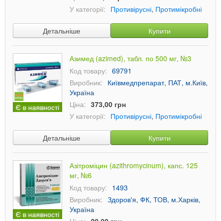
У категорії:
Противірусні
,
Протимікробні
Детальніше
Купити
Азимед (azimed), табл. по 500 мг, №3
Код товару:
69791
Виробник:
Київмедпрепарат, ПАТ, м.Київ,
Україна
Ціна:
373,00 грн
Є в наявності
У категорії:
Противірусні
,
Протимікробні
Детальніше
Купити
Азітроміцин (azithromycinum), капс. 125
мг, №6
Код товару:
1493
Виробник:
Здоров'я, ФК, ТОВ, м.Харків,
Україна
Є в наявності