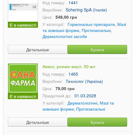
Код товару:
1441
Виробник:
Schering SpA (Італія)
Ціна:
548,00 грн
У категорії:
Гормональні препарати
,
Мазі
Є в наявності
та зовнішні форми
,
Протизапальні
,
Дерматологічні засоби
Детальніше
Купити
Аекол, розчин масл. 50 мл
Код товару:
1465
Виробник:
Технолог (Україна)
Ціна:
79,00 грн
Придатний до:
01.03.2028
Є в наявності
У категорії:
Дерматологічні
,
Мазі та
зовнішні форми
,
Протизапальні
Детальніше
Купити