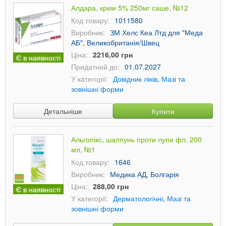
Алдара, крем 5% 250мг саше, №12
Код товару:
1011580
Виробник:
ЗМ Хелс Кеа Лтд для "Меда
АБ", Великобританія/Швец
Ціна:
2216,00 грн
Є в наявності
Придатний до:
01.07.2027
У категорії:
Довідник ліків
,
Мазі та
зовнішні форми
Детальніше
Купити
Альгопікс, шаппунь проти лупи фл. 200
мл, №1
Код товару:
1646
Виробник:
Медика АД, Болгарія
Ціна:
288,00 грн
Є в наявності
У категорії:
Дерматологічні
,
Мазі та
зовнішні форми