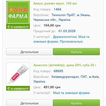
Аекол, розчин масл. 100 мл
Код товару:
1464
Виробник:
Технолог ПрАТ, м.Умань,
Черкаська обл., Україна
Ціна:
104,00 грн
Є в наявності
Придатний до:
01.03.2028
У категорії:
Дерматологічні
,
Мазі та
зовнішні форми
,
Протизапальні
Детальніше
Купити
Акнестоп (acnestop), крем 20% туба 30 г
Код товару:
68695
Виробник:
Київмедпрепарат, ПАТ, м.Київ,
Україна
Ціна:
451,00 грн
Є в наявності
У категорії:
Мазі та зовнішні форми
Детальніше
Купити