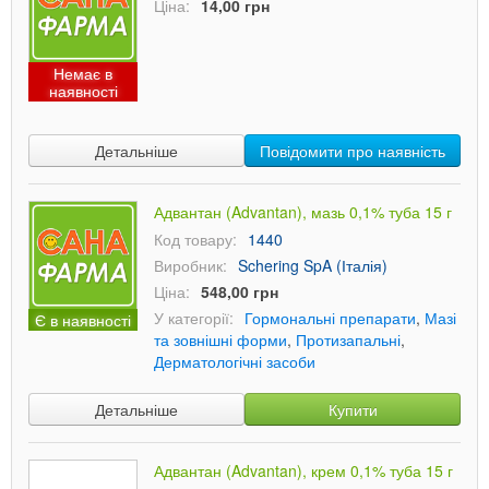
Ціна:
14,00 грн
Немає в
наявності
Детальніше
Повідомити про наявність
Адвантан (Advantan), мазь 0,1% туба 15 г
Код товару:
1440
Виробник:
Schering SpA (Італія)
Ціна:
548,00 грн
У категорії:
Гормональні препарати
,
Мазі
Є в наявності
та зовнішні форми
,
Протизапальні
,
Дерматологічні засоби
Детальніше
Купити
Адвантан (Advantan), крем 0,1% туба 15 г