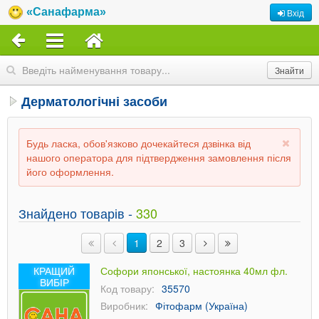
«Санафарма»
Вхід
Дерматологічні засоби
Будь ласка, обов'язково дочекайтеся дзвінка від
нашого оператора для підтвердження замовлення після
його оформлення.
Знайдено товарів -
330
1
2
3
КРАЩИЙ
Софори японської, настоянка 40мл фл.
ВИБІР
Код товару:
35570
Виробник:
Фітофарм (Україна)