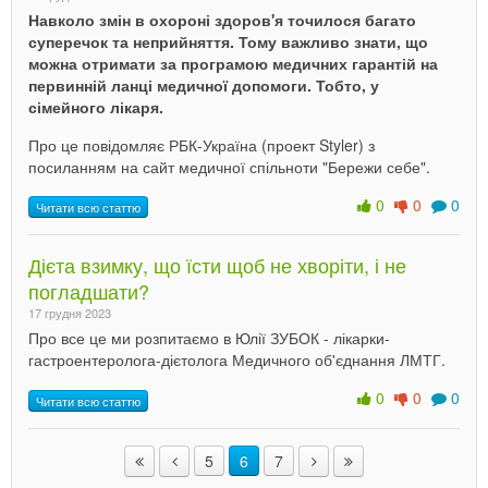
Навколо змін в охороні здоров'я точилося багато
суперечок та неприйняття. Тому важливо знати, що
можна отримати за програмою медичних гарантій на
первинній ланці медичної допомоги. Тобто, у
сімейного лікаря.
Про це повідомляє РБК-Україна (проект Styler) з
посиланням на сайт медичної спільноти "Бережи себе".
0
0
0
Читати всю статтю
Дієта взимку, що їсти щоб не хворіти, і не
погладшати?
17 грудня 2023
Про все це ми розпитаємо в Юлії ЗУБОК - лікарки-
гастроентеролога-дієтолога Медичного об'єднання ЛМТГ.
0
0
0
Читати всю статтю
5
6
7