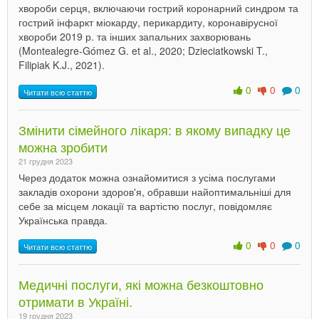
хвороби серця, включаючи гострий коронарний синдром та
гострий інфаркт міокарду, перикардиту, коронавірусної
хвороби 2019 р. та інших запальних захворювань
(Montealegre-Gómez G. et al., 2020; Dzieciatkowski T.,
Filipiak K.J., 2021).
0
0
0
Читати всю статтю
Змінити сімейного лікаря: в якому випадку це
можна зробити
21 грудня 2023
Через додаток можна ознайомитися з усіма послугами
закладів охорони здоров'я, обравши найоптимальніші для
себе за місцем локації та вартістю послуг, повідомляє
Українська правда.
0
0
0
Читати всю статтю
Медичні послуги, які можна безкоштовно
отримати в Україні.
19 грудня 2023