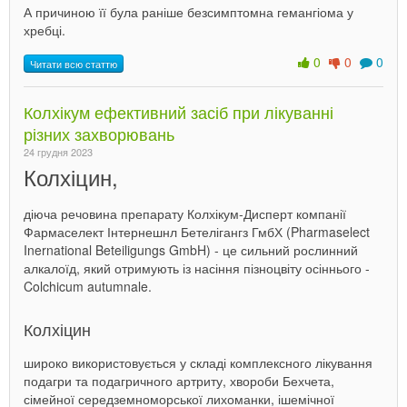
А причиною її була раніше безсимптомна гемангіома у
хребці.
0
0
0
Читати всю статтю
Колхікум ефективний засіб при лікуванні
різних захворювань
24 грудня 2023
Колхіцин,
діюча речовина препарату Колхікум-Дисперт компанії
Фармаселект Інтернешнл Бетелігангз ГмбХ (Pharmaselect
Inernational Beteiligungs GmbH) - це сильний рослинний
алкалоїд, який отримують із насіння пізноцвіту осіннього -
Colchicum autumnale.
Колхіцин
широко використовується у складі комплексного лікування
подагри та подагричного артриту, хвороби Бехчета,
сімейної середземноморської лихоманки, ішемічної