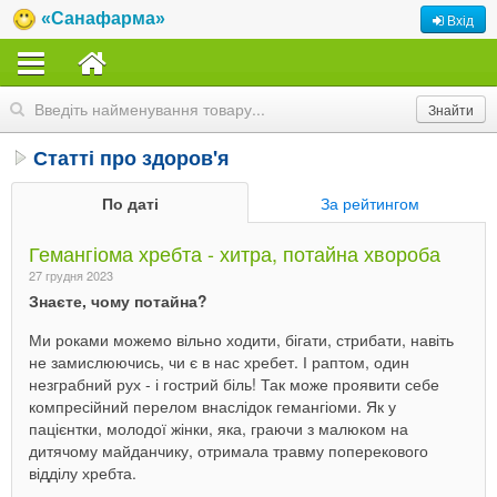
«Санафарма»
Вхід
Статті про здоров'я
По даті
За рейтингом
Гемангіома хребта - хитра, потайна хвороба
27 грудня 2023
Знаєте, чому потайна?
Ми роками можемо вільно ходити, бігати, стрибати, навіть
не замислюючись, чи є в нас хребет. І раптом, один
незграбний рух - і гострий біль! Так може проявити себе
компресійний перелом внаслідок гемангіоми. Як у
пацієнтки, молодої жінки, яка, граючи з малюком на
дитячому майданчику, отримала травму поперекового
відділу хребта.